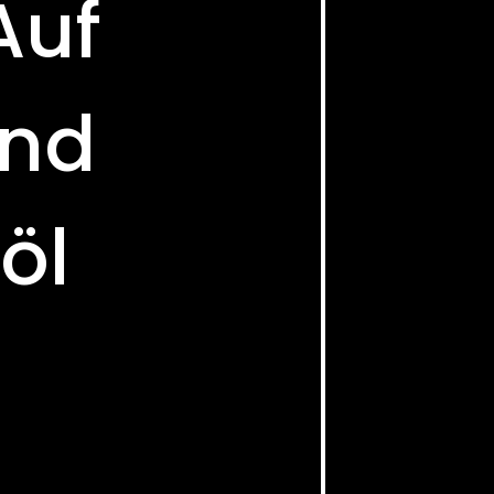
Auf
Und
öl