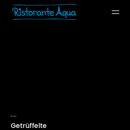
SPEISEKARTE
ÜBER UNS
KONTAKT
RECHTLICHES
$
6.90
Getrüffelte