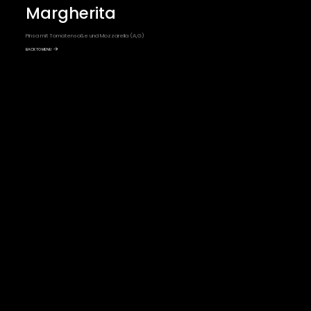
Margherita
Pinsa mit Tomatensoße und Mozzarella (A,G)
BACK TO MENU