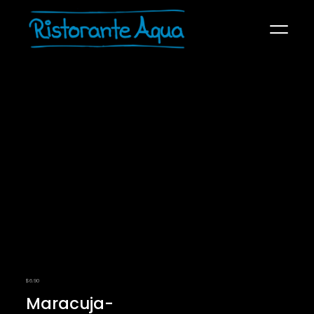
SPEISEKARTE
ÜBER UNS
KONTAKT
RECHTLICHES
$
6.90
Maracuja-