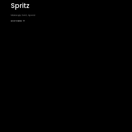
Spritz
Maracuja, Sekt, Aperol
BACK TO MENU