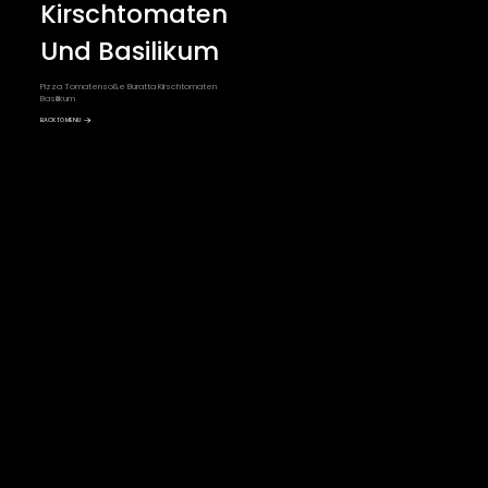
Kirschtomaten
Und Basilikum
Pizza Tomatensoße Buratta Kirschtomaten
Basilikum
BACK TO MENU