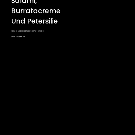
Salami,
Burratacreme
Und Petersilie
Pizza Salami Burrata Petersilie
BACK TO MENU