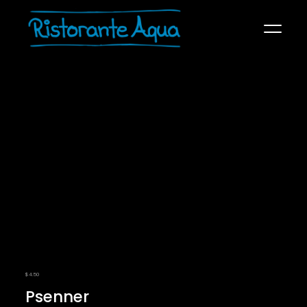
SPEISEKARTE
ÜBER UNS
KONTAKT
RECHTLICHES
$
4.50
Psenner