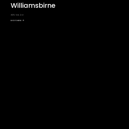
Williamsbirne
40% Vol. 2 cl
BACK TO MENU