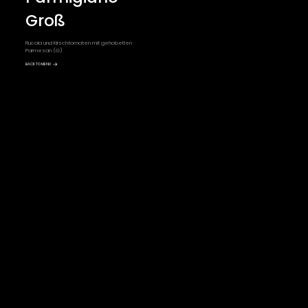
Groß
Rucola und Kirschtomaten mit gehobelten
Parmesan (G)
BACK TO MENU