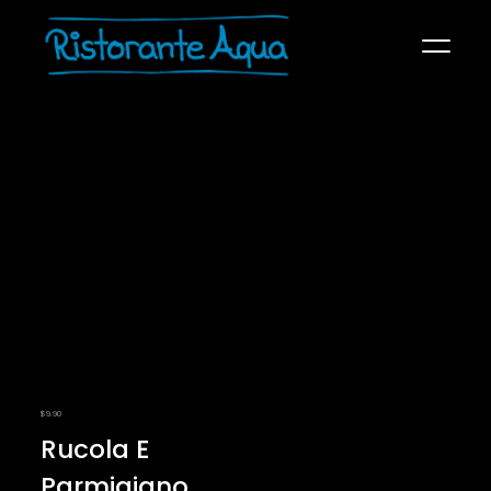
SPEISEKARTE
ÜBER UNS
KONTAKT
RECHTLICHES
$
9.90
Rucola E
Parmigiano