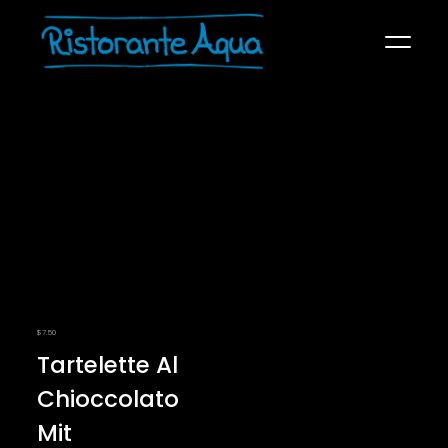
SPEISEKARTE
ÜBER UNS
KONTAKT
RECHTLICHES
$
7.50
Tartelette Al
Chioccolato
Mit