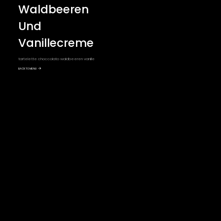
Waldbeeren
Und
Vanillecreme
tartelette choccolato waldbeeren vanille
BACK TO MENU