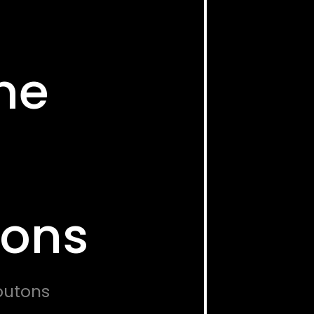
ne
tons
outons