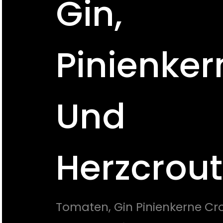
Gin,
Pinienker
Und
Herzcrou
Tomaten, Gin Pinienkerne Cr