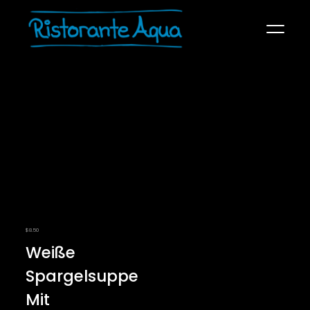
SPEISEKARTE
ÜBER UNS
KONTAKT
RECHTLICHES
$
8.50
Weiße
Spargelsuppe
Mit