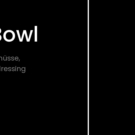
Bowl
nüsse,
ressing